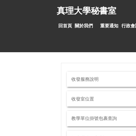
跳
真理大學秘書室
到
主
要
回首頁
關於我們
重要通知
行政會
內
容
區
收發服務說明
收發室位置
教學單位掛號包裹查詢