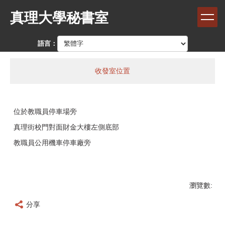
跳
真理大學秘書室
到
主
要
語言：
內
容
區
收發室位置
位於教職員停車場旁
真理街校門對面財金大樓左側底部
教職員公用機車停車廠旁
瀏覽數:
分享